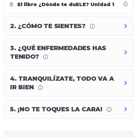
4ª sesión – Tranquilízate, todo va a ir bien
El libro ¿Dónde te duELE? Unidad 1
-Aconsejar al paciente
-Dar instrucciones
-Imperativo afirmativo
2. ¿CÓMO TE SIENTES?
-Perífrasis de obligación
-Hábitos
-Síntomas
3. ¿QUÉ ENFERMEDADES HAS
TENIDO?
5ª sesión
–
¡No te toques la cara!
-Prohibir y comunicar órdenes
4. TRANQUILÍZATE, TODO VA A
-El imperativo negativo
IR BIEN
-El futuro simple 2: los irregulares
Recursos léxicos:
–
Higiene y hábitos
5. ¡NO TE TOQUES LA CARA!
-Algunas expresiones fijas