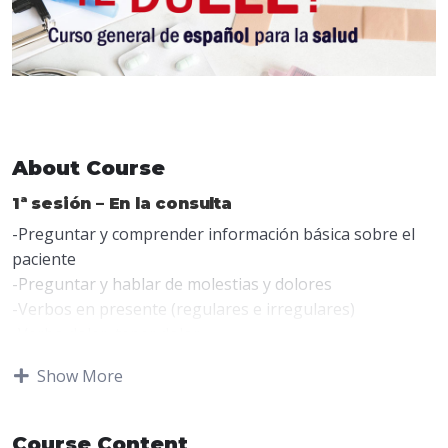
About Course
1ª sesión
–
En la consulta
-Preguntar y comprender información básica sobre el
paciente
-Preguntar y hablar de molestias y dolores
-Verbos en presente (regulares e irregulares)
-Verbo doler, tener dolor
-Vocabulario de anatomía humana
Show More
-Dolores y molestias
-Algunas expresiones fijas
Course Content