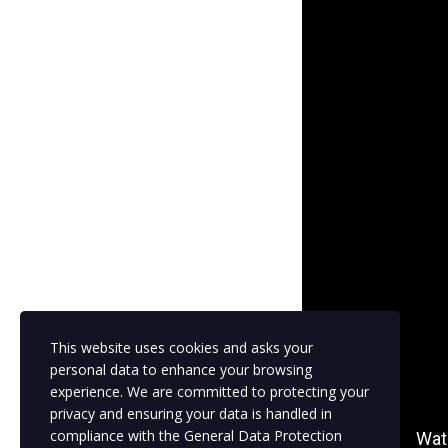
demostrativos adecuados
8 questions
26.2 Corrige el error en las frases
Assignment
27. ¿CUÁNTO CUESTA?
Text lesson
PREVIEW
27.1 Quiz. ¿Cuánto cuesta/ cuestan?
6 questions
27.2 Quiz. Completa con las palabras
adecuadas
This website uses cookies and asks your
6 questions
personal data to enhance your browsing
experience. We are committed to protecting your
privacy and ensuring your data is handled in
27.3 Ordena el diálogo
compliance with the
General Data Protection
Assignment