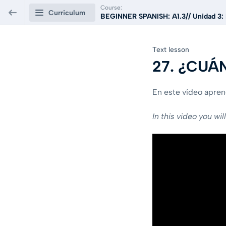
Course:
Curriculum
BEGINNER SPANISH: A1.3// Unidad 3: 
BEGINNER SPANISH: A1.3// Unidad 3:
Text lesson
LA FAMILIA DE JUAN
27. ¿CUÁ
Apartado A: ¡En el centro comercial!
0/13
En este vídeo apren
25. ¡EN EL CENTRO COMERCIAL!
In this video you wil
Text lesson
PREVIEW
25.1 Quiz. ¿Verdadero o falso?
6 questions
26.LOS ADJETIVOS DEMOSTRATIVOS
Text lesson
PREVIEW
26.1 Quiz. Completa con los adjetivos